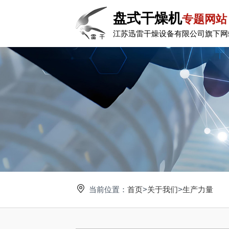
盘式干燥机
专题网站
江苏迅雷干燥设备有限公司旗下网
当前位置：
首页
>
关于我们
>
生产力量