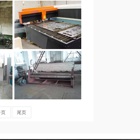
一页
尾页