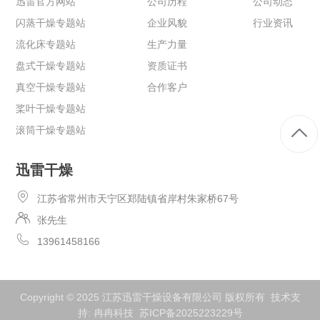
迅雷官方网站
公司历程
公司动态
闪蒸干燥专题站
企业风貌
行业资讯
流化床专题站
生产力量
盘式干燥专题站
资质证书
真空干燥专题站
合作客户
桨叶干燥专题站
滚筒干燥专题站
迅雷干燥
江苏省常州市天宁区郑陆镇省岸村朱家桥67号
张先生
13961458166
Copyright © 2025 江苏迅雷干燥设备有限公司 版权所有 技术支
持:
冉冉科技
苏ICP备2025223229号