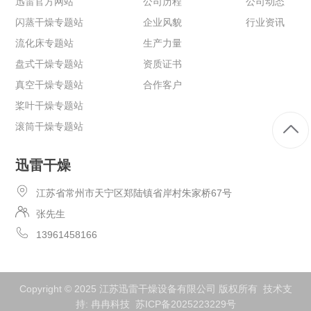
迅雷官方网站
公司历程
公司动态
闪蒸干燥专题站
企业风貌
行业资讯
流化床专题站
生产力量
盘式干燥专题站
资质证书
真空干燥专题站
合作客户
桨叶干燥专题站
滚筒干燥专题站
迅雷干燥
江苏省常州市天宁区郑陆镇省岸村朱家桥67号
张先生
13961458166
Copyright © 2025 江苏迅雷干燥设备有限公司 版权所有 技术支
持:
冉冉科技
苏ICP备2025223229号