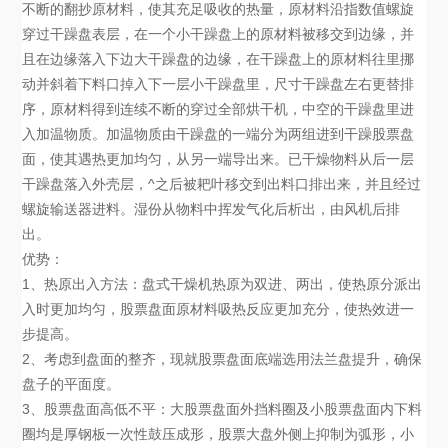
不断的翻抄原材料，使其充足吸收的热量，原材料沿指数值螺旋
穿过干躁盘表层，在一个小干躁盘上的原材料被移交到边缘，并
且在边缘落入下边大干躁盘的边缘，在干躁盘上的原材料往里挪
动并斜着下料口掉入下一层小干躁盘里，尺寸干躁盘左右更替排
序，原材料得到连续不断的穿过全部烘干机，中空的干躁盘里进
入加温物质。加温物质由干躁盘的一端分为两组进到干躁股票盘
面，使其遇热更加均匀，从另一端导出来。已干燥物料从后一层
干躁盘落入外壳层，^之后被耙叶移交到出料口排出来，并且经过
螺旋输送器进料。湿份从物料中挥发气化后析出，由风机后排
出。
优势：
1、热原出入方法：盘式干燥机热原为双进、两出，使热原分派出
入时更加均匀，股票盘面原材料吸热反应更加充分，使热效进一
步提高。
2、考虑到盘面的整齐，现就股票盘面底端选用法兰盘提升，确保
盘子的平面度。
3、股票盘面高低不平：大股票盘面外挡料圈及小股票盘面内下料
圈均是厚钢板一次性鼓压成形，股票大盘外侧上抑制为弧形，小