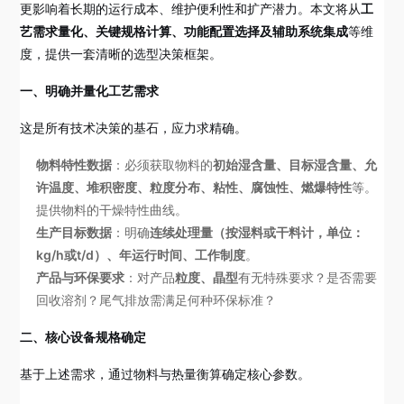
更影响着长期的运行成本、维护便利性和扩产潜力。本文将从
工
艺需求量化、关键规格计算、功能配置选择及辅助系统集成
等维
度，提供一套清晰的选型决策框架。
一、明确并量化工艺需求
这是所有技术决策的基石，应力求精确。
物料特性数据
：必须获取物料的
初始湿含量、目标湿含量、允
许温度、堆积密度、粒度分布、粘性、腐蚀性、燃爆特性
等。
提供物料的干燥特性曲线。
生产目标数据
：明确
连续处理量（按湿料或干料计，单位：
kg/h或t/d）、年运行时间、工作制度
。
产品与环保要求
：对产品
粒度、晶型
有无特殊要求？是否需要
回收溶剂？尾气排放需满足何种环保标准？
二、核心设备规格确定
基于上述需求，通过物料与热量衡算确定核心参数。