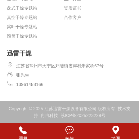
盘式干燥专题站
资质证书
真空干燥专题站
合作客户
桨叶干燥专题站
滚筒干燥专题站
迅雷干燥
江苏省常州市天宁区郑陆镇省岸村朱家桥67号
张先生
13961458166
Copyright © 2025 江苏迅雷干燥设备有限公司 版权所有 技术支
持:
冉冉科技
苏ICP备2025223229号
手机
短信
地图