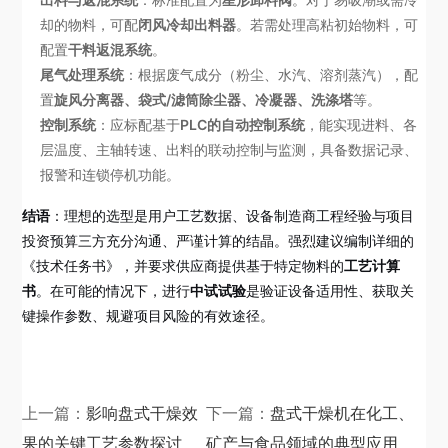
却的物料，可配
闭风冷却出料器
。若需处理高粘初始物料，可
配置
干料返混系统
。
尾气处理系统
：根据废气成分（粉尘、水汽、溶剂蒸汽），配
置
旋风分离器、袋式/滤筒除尘器、冷凝器、洗涤塔
等。
控制系统
：应标配基于
PLC的自动控制系统
，能实现进料、各
层温度、主轴转速、出料的联动控制与监测，具备数据记录、
报警和连锁停机功能。
结语
：理想的选型是用户工艺数据、设备制造商工程经验与项目
投资预算三方充分沟通、严谨计算的结晶。强烈建议编制详细的
《技术任务书》，并要求供应商提供基于特定物料的
工艺计算
书
。在可能的情况下，进行
中试试验
是验证设备适用性、获取关
键操作参数、规避项目风险的有效途径。
上一篇：
影响盘式干燥效
下一篇：
盘式干燥机在化工、
果的关键工艺参数探讨
矿产与食品领域的典型应用