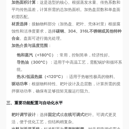
加热面积计算
：这是选型的核心。根据蒸发水量、传热系数和
平均传热温差，计算所需的总加热面积。加热盘层数和单盘面
积需匹配。
材质选择
：接触物料部分（加热盘、耙叶、壳体衬里）根据腐
蚀性和洁净度要求，选择
碳钢、304、316L不锈钢或其他特种
合金
。盘面可进行抛光处理。
加热介质与温度范围
：
饱和蒸汽（<180℃）
：常用，控制简单，经济性好。
导热油（300℃）
：适用于中高温工艺，需配锅炉和循环系
统。
热水/低温热媒（<120℃）
：适用于热敏性极高的物料。
驱动功率
：根据物料特性、耙叶设计及总层数，计算所需的搅
拌驱动功率，确保有足够扭矩克服运行阻力。
三、重要功能配置与自动化水平
耙叶调节设计
：选择
固定式
或
在线可调式
耙叶。可调式更灵
活，便于优化工艺，但结构稍复杂。
出料与返混系统
：标准配置为
星形卸料阀
。对于易吸潮或需冷