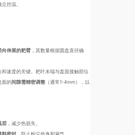
独立控温。
径向伸展的耙臂
，其数量根据圆盘直径确
向和速度的关键。耙叶末端与盘面接触部位
盘面的
间隙需精密调整
（通常1-4mm），以
温层
，减少热损失。
填料密封
，防止粉尘外逸和漏气。