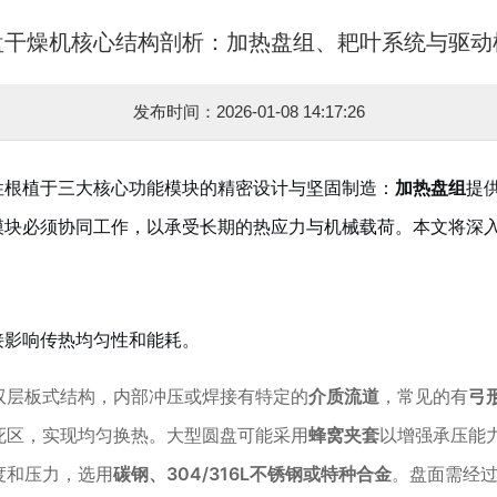
盘干燥机核心结构剖析：加热盘组、耙叶系统与驱动
发布时间：2026-01-08 14:17:26
性根植于三大核心功能模块的精密设计与坚固制造：
加热盘组
提
模块必须协同工作，以承受长期的热应力与机械载荷。本文将深
接影响传热均匀性和能耗。
双层板式结构，内部冲压或焊接有特定的
介质流道
，常见的有
弓
死区，实现均匀换热。大型圆盘可能采用
蜂窝夹套
以增强承压能
度和压力，选用
碳钢、304/316L不锈钢或特种合金
。盘面需经