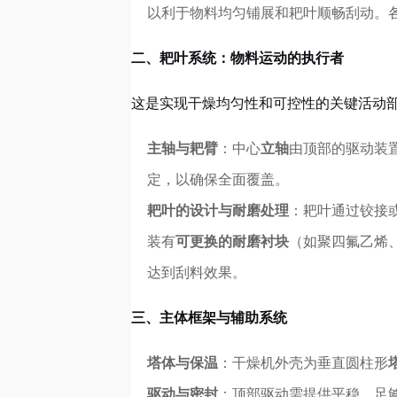
以利于物料均匀铺展和耙叶顺畅刮动。
二、耙叶系统：物料运动的执行者
这是实现干燥均匀性和可控性的关键活动
主轴与耙臂
：中心
立轴
由顶部的驱动装
定，以确保全面覆盖。
耙叶的设计与耐磨处理
：耙叶通过铰接
装有
可更换的耐磨衬块
（如聚四氟乙烯
达到刮料效果。
三、主体框架与辅助系统
塔体与保温
：干燥机外壳为垂直圆柱形
驱动与密封
：顶部驱动需提供平稳、足