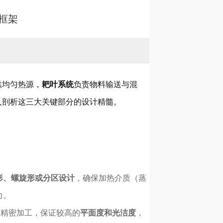
框架
供均匀热源，
耙叶系统
负责物料输送与混
入剖析这三大关键部分的设计精髓。
形、螺旋形或分区设计
，确保加热介质（蒸
力。
过精密加工，保证较高的
平面度和光洁度
，