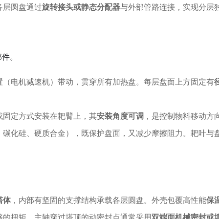
各层圆盘通过
旋转接头或静态分配器
与外部管路连接，实现分层
部件。
置（电机减速机）带动，贯穿所有加热盘。每层盘面上方固定有
或固定方式安装在耙臂上，其
安装角度可调
，是控制物料移动方
、碳化硅、硬质合金），既保护盘面，又减少摩擦阻力。耙叶与
塔体
，内部有坚固的支撑结构承载各层圆盘。外壳包覆高性能
保
够的扭矩。主轴穿过塔顶的动密封点通常采用
双端面机械密封或