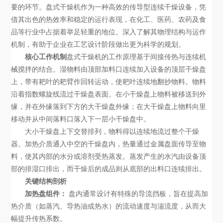
要的环节。盘式干燥机作为一种高效的传导型连续干燥设备，凭
借其出色的热效率和稳定的运行表现，在化工、医药、农药及食
品等行业中占据着举足轻重的地位。深入了解其物理结构与运作
机制，有助于企业在工艺设计阶段做出更为科学的规划。
核心工作机制
盘式干燥机的工作原理基于间接传热与连续机
械搅拌的结合。湿物料由顶部加料口连续加入设备的顶层干燥盘
上，带有耙叶的耙臂作回转运动，使耙叶连续地翻抄物料。物料
沿着指数螺旋线流过干燥盘表面。在小干燥盘上物料被移送到外
缘，并在外缘落到下方的大干燥盘外缘；在大干燥盘上物料向里
移动并从中间落料口落入下一层小干燥盘中。
大小干燥盘上下交替排列，物料得以连续地流过整个干燥
器。加热介质通入中空的干燥盘内，热量通过金属盘面传导至物
料，使其内部的水分或溶剂受热蒸发。蒸发产生的水汽由设备顶
部的排湿口排出，而干燥后的成品则从底部的出料口连续排出。
关键结构剖析
加热盘组件：
盘内通常设计有特殊的导流挡板，旨在提高加
热介质（如蒸汽、导热油或热水）的流动速度与湍流度，从而大
幅提升传热系数。