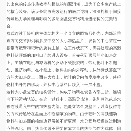
其出色的传热传质效率与极低的能源消耗，成为了众多生产线上
的核心装备。该设备能够高效运行的底层逻辑，深深扎根于间接
传导热力学原理与独特的多层圆盘交替物料推进结构的完美结
合。
盘式连续干燥机的主体结构为一个直立的圆筒形外壳，内部沿垂
直方向交替排列着多层中空的大小加热盘片。设备的中心穿过一
根带有耙臂和耙叶的旋转主轴。在工作状态下，需要处理的高湿
物料从顶部的加料口连续进入设备，首先落到顶层的小加热盘
上。主轴在电机与减速机的驱动下缓慢旋转，带动耙叶不断翻
动、推挤物料。在小盘上，物料由内向外移动，从外缘跌落至下
方的大加热盘上；而在大盘上，耙叶的导向角度发生改变，使得
物料由外向内移动，并从中心落料口跌入下一层小盘。
这种大小盘交替的结构设计，构成了物料在设备内部曲折、连续
向下的运动轨迹。在这一过程中，高温导热油、饱和蒸汽或热水
被连续通入中空的加热盘内部。热能穿透金属壁面，以直接传导
的方式传递给在盘面上不断翻滚的物料。由于耙叶的高频翻动，
物料与加热面的接触边界层被不断更新，水分受热后迅速达到沸
点并汽化。由于热量传递不需要依靠大量的热空气作为载体，因