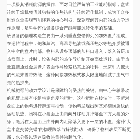
一项极其消耗能源的操作。面对日益严苛的工业能耗指标，盘式
连续干燥机凭借其独特的传热结构与连续运作机制，成为了众多
制造企业实现节能降耗的核心利器。深刻理解其内部的热力学运
作原理，是科学评估设备综合产能与能源转化率的基础。
该设备的物理构造主要由一系列垂直交错排列的加热盘片组成。
在运转过程中，饱和蒸汽、高温导热油或高压热水等热介质被通
入中空的盘片内部。物料从设备顶部的加料口进入，落入首层加
热盘面上。此时，设备内部的热传导机制开始高效运转。由于热
量直接通过金属盘片表面传导给紧贴其上的物料，无需引入庞大
的气流来携带热能，这种间接加热模式极大限度地削减了废气带
走的热损失。
机械耙臂的动力学设计是保障均匀受热的关键。由中心主轴带动
的耙臂上装有多组特定角度的耙叶。这些耙叶在旋转时，不断对
盘面上的物料进行翻滚与推动，使物料呈现出阿基米德螺旋线的
运动轨迹。物料在小盘面上由内向外移动并掉落至下方大盘的外
缘，随后在大盘面上由外向内汇聚落入更下一层的小盘。这种“大
盘小盘交替交错”的物理跌落与持续翻动，确保了物料表层不断更
新，水分得以迅速吸收热量并沸腾气化。