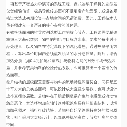
一项基于严密热力学演算的系统工程。盘式连续干燥机的选型若
仅凭经验估算，极易导致传热面积不足引发产能受限，或设备规
格过大造成初期投资与占地空间的无谓浪费。因此，工程技术人
员必须建立一套严谨的核心参数验算体系。
有效换热面积的推导位列选型工作的核心节点。工程师需要精确
掌握三大基础数据：物料的初始与目标含水率、要求的每小时干
品处理量，以及物料在特定温度下的汽化潜热。通过热量平衡方
程，计算出单位时间内必须蒸发脱除的水分总质量。随后，结合
加热介质（如0.4兆帕饱和蒸汽）与物料之间的对数平均传热温
差，并参考该类物料的经验传热系数，即可推算出一个基准的传
热面积。
盘片结构的层级配置需要与物料的流动特性深度契合。同样是五
十平方米的总换热面积，可以设计成大直径少层数，也可以设计
成小直径多层数。若物料在干燥后期极易产生静电吸附或流动性
急剧恶化，宜选择增加主轴转速并配以多层数的细密结构，以增
加跌落频次，强行打破结块；若物料自始至终保持良好的松散粉
状，则可采用大盘径设计，以降低整机的高度，节省厂房的立体
空间。