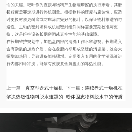
命的关键。耙叶作为直接与物料产生物理摩擦的执行末端，其磨
损程度需要定期进行停机测量。根据物料的硬度与腐蚀性，应适
时更换材质更耐磨或防腐涂层完好的耙叶，以保证物料推进的匀
速性。主轴的密封填料或机械密封组件同样需要定期校准与更
换，这是维持设备长期密闭或真空性能的基础保障。
在长期维护规划中，加热盘内部的清洗工作不容忽视。长期通入
含有杂质的加热介质，会在盘腔内壁形成坚硬的污垢层，这会大
幅增加热阻，导致设备能耗骤增。定期引入专用的化学清洗液进
行内部闭环冲洗，能够有效恢复金属盘面的导热性能。
上一篇：
真空型盘式干燥机
下一篇：
连续盘式干燥机在
解决热敏性物料脱水难题的
粉体固态物料脱水中的传质
技术路径
机制探讨