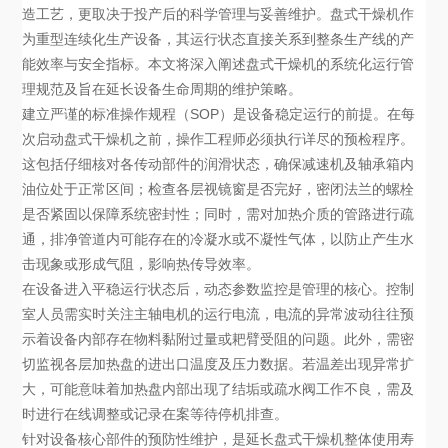
造工艺，更取决于投产后的科学管理与妥善维护。盘式干燥机作
为重型连续化生产设备，其运行状态直接关系到整条生产线的产
能效率与安全指标。本文将深入阐述盘式干燥机的系统化运行管
理规范及旨在延长设备生命周期的维护策略。
建立严谨的标准操作规程（SOP）是设备稳定运行的前提。在每
次启动盘式干燥机之前，操作工程师必须执行详尽的预检程序。
这包括仔细核对各传动部件的润滑状态，确保减速机及轴承箱内
油位处于正常区间；检查各层视镜窗是否完好，密闭法兰的螺栓
是否紧固以保障系统密封性；同时，需对加热介质的管路进行疏
通，排净管道内可能存在的冷凝水或不凝性气体，以防止产生水
击现象或形成气阻，影响热传导效率。
在设备进入平稳运行状态后，动态参数监控是管理的核心。控制
室人员需实时关注主轴电机的运行电流，电流的异常波动往往预
示着设备内部存在物料黏附过量或耙臂受阻的问题。此外，需密
切监视各层加热盘的进出口温度及压力数据。若温差出现异常扩
大，可能意味着加热盘内部出现了结垢或疏水阀工作不良，需及
时进行在线调整或记录在案等待停机排查。
针对设备核心部件的预防性维护，是延长盘式干燥机整体使用寿