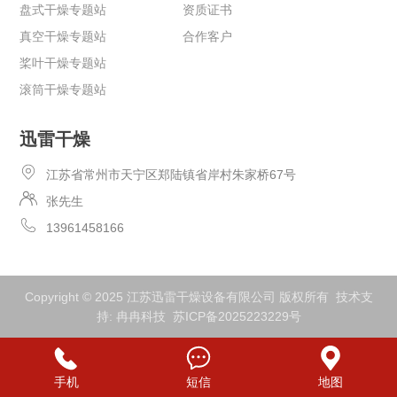
盘式干燥专题站
资质证书
真空干燥专题站
合作客户
桨叶干燥专题站
滚筒干燥专题站
迅雷干燥
江苏省常州市天宁区郑陆镇省岸村朱家桥67号
张先生
13961458166
Copyright © 2025 江苏迅雷干燥设备有限公司 版权所有 技术支
持:
冉冉科技
苏ICP备2025223229号
手机
短信
地图