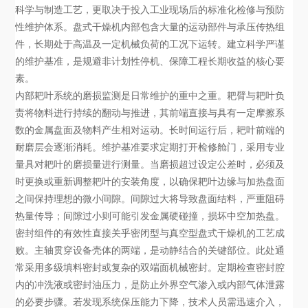
科学与制造工艺，更取决于投入工业现场后的标准化检修与预防
性维护体系。盘式干燥机内部包含大量的运动部件与承压传热组
件，长期处于高温及一定机械负荷的工况下运转。建立科学严谨
的维护基准，是规避非计划性停机、保障工程长期收益的核心要
素。
内部耙叶系统的磨损监测是日常维护的重中之重。耙臂与耙叶负
责将物料进行持续的翻动与推进，其前端直接与具有一定摩擦系
数的金属盘面及物料产生相对运动。长时间运行后，耙叶前端的
耐磨层会逐渐消耗。维护基准要求定期打开检修舱门，采用专业
量具对耙叶的磨损量进行测量。当磨损超过设定公差时，必须及
时更换或重新调整耙叶的安装角度，以确保耙叶边缘与加热盘面
之间保持理想的微小间隙。间隙过大将导致盘面结料，严重阻碍
热量传导；间隙过小则可能引发金属硬碰撞，损坏中空加热盘。
密封组件的有效性直接关乎密闭型与真空型盘式干燥机的工艺成
败。主轴贯穿设备壳体的两端，是动静结合的关键部位。此处通
常采用多级填料密封或复杂的双端面机械密封。定期检查密封腔
内的冲洗液或密封油压力，是防止外界空气渗入或内部气体泄露
的必要步骤。若发现系统保压能力下降，技术人员需迅速介入，