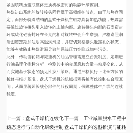
紧固填料压盖或整体更换机械密封的动静环摩擦副。
热媒进出系统的旋转接头同样属于高频维护节点。由于加热盘固
定，而部分特殊结构的盘式干燥机主轴亦具备加热功能，热媒需
要通过旋转接头引入旋转的主轴内部。旋转接头内部的石墨密封
环或碳化硅密封环在长期的相对旋转中会产生磨损。严格遵照润
滑图谱定期加注耐高温润滑脂，并密切观察接头泄露孔的状态，
能够有效防止热媒泄漏导致的系统压力突降或物料污染。
此外，传动齿轮箱与减速机的油品管理需建立台账制度。定期进
行油品理化指标分析，检测其中的金属磨粒含量与粘度变化，从
而实施基于状态的预见性换油策略。通过严格执行上述全方位的
检修与维护基准，盘式干燥机的机械损耗将被有效控制在合理区
间，从而显著延长核心部件的服役周期，保障整体生产线的连续
稳定。
上一篇：
盘式干燥机连续化
下一篇：
工业减量脱水工程中
稳态运行与自动化层级控制
盘式干燥机的选型推演与能耗