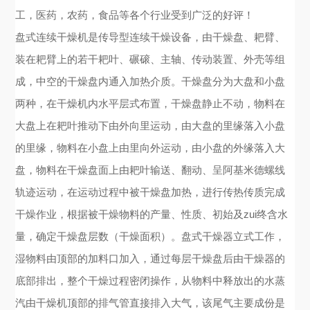
工，医药，农药，食品等各个行业受到广泛的好评！
盘式连续干燥机是传导型连续干燥设备，由干燥盘、耙臂、
装在耙臂上的若干耙叶、碾磙、主轴、传动装置、外壳等组
成，中空的干燥盘内通入加热介质。干燥盘分为大盘和小盘
两种，在干燥机内水平层式布置，干燥盘静止不动，物料在
大盘上在耙叶推动下由外向里运动，由大盘的里缘落入小盘
的里缘，物料在小盘上由里向外运动，由小盘的外缘落入大
盘，物料在干燥盘面上由耙叶输送、翻动、呈阿基米德螺线
轨迹运动，在运动过程中被干燥盘加热，进行传热传质完成
干燥作业，根据被干燥物料的产量、性质、初始及zui终含水
量，确定干燥盘层数（干燥面积）。盘式干燥器立式工作，
湿物料由顶部的加料口加入，通过每层干燥盘后由干燥器的
底部排出，整个干燥过程密闭操作，从物料中释放出的水蒸
汽由干燥机顶部的排气管直接排入大气，该尾气主要成份是