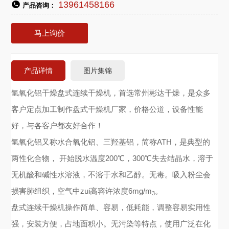
13961458166
产品咨询：
马上询价
产品详情
图片集锦
氢氧化铝干燥盘式连续干燥机，首选常州彬达干燥，是众多
客户定点加工制作盘式干燥机厂家，价格公道，设备性能
好，与各客户都友好合作！
氢氧化铝又称水合氧化铝、三羟基铝，简称ATH，是典型的
两性化合物， 开始脱水温度200℃，300℃失去结晶水，溶于
无机酸和碱性水溶液，不溶于水和乙醇。无毒。吸入粉尘会
损害肺组织，空气中zui高容许浓度6mg/m
。
3
盘式连续干燥机操作简单、容易，低耗能，调整容易实用性
强，安装方便，占地面积小。无污染等特点，使用广泛在化