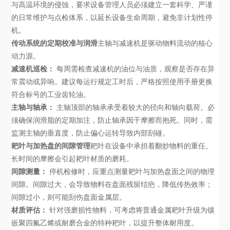
与高温环境的侵蚀，要求设备管理人员必须建立一套科学、严谨
的日常维护与点检体系，以延长设备生命周期，避免非计划性停
机。
传动系统的定期校准与润滑
主轴与减速机是驱动物料流动的核心
动力源。
减速机巡检：
每周需检查减速机的油位与油质，观察是否存在异
常震动或异响。建议每运行规定工时后，严格按照使用手册更换
符合标号的工业齿轮油。
主轴与轴承：
主轴顶部的轴承承受着较大的径向和轴向载荷。必
须确保润滑脂的定期加注，防止轴承因干摩擦而抱死。同时，需
监测主轴的垂直度，防止偏心运转导致内部刮碰。
耙叶与加热盘的间隙管理
耙叶在设备中承担着翻炒物料的重任。
长时间的摩擦会引起耙叶材质的磨耗。
间隙测量：
停机检修时，应重点测量耙叶与加热盘面之间的物理
间隙。间隙过大，会导致物料在盘面残留结疤，降低传热效率；
间隙过小，则可能刮伤盘面金属层。
材质评估：
针对强磨损性物料，可考虑将普通金属耙叶升级为镶
嵌聚四氟乙烯或耐磨合金的特种耙叶，以提升整体耐用度。