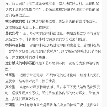
程。盲目采购可能导致设备效能低下或无法连续出料。正确匹配
盘式干燥机的规格与型号，必须建立在对物料物理化学特性的深
度剖析基础之上。
核心参数的理论计算
选型的基础在于确定所需的有效传热面积。
这需要综合考量以下工程数据：
蒸发负荷：
基于每小时的湿物料处理量、初始湿基含水率与目标
成品含水率，计算出每小时需要蒸发的水分或溶剂质量。
物料相变特性：
评估物料在加热过程中的粘度变化。若物料在某
一含水率阶段会出现短暂的“胶黏期”，则需相应增加电机的功率储
备，并优化耙叶的设计角度。
运行模式的科学匹配
根据工艺环境的不同，设备分为多种运行类
型：
常压型：
适用于常规无毒、不易氧化的粉体物料，如普通的无机
盐脱水，结构相对简单，性价比高。
真空型：
当物料对温度极度敏感，且在常压下无法达到蒸发温度
时，必须采用真空系统。通过降低腔体内部的绝对压力，降低沸
点，实现低温高效脱水。
密闭型：
针对有毒有害或需回收有机溶剂的特殊工况，提供全封